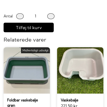
Antal
Tilføj til kurv
Relaterede varer
Midlertidigt udsolgt
Foldbar vaskebalje
Vaskebalje
grøn
221,50 kr.