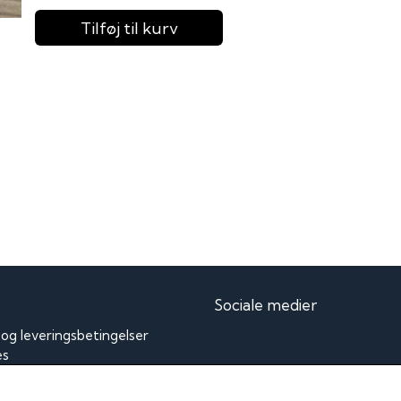
Tilføj til kurv
Sociale medier
 og leveringsbetingelser
es
delse og reklamation
Modtag vores nyhedsbrev 
login