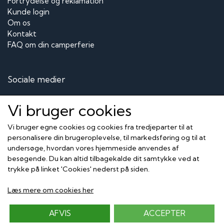
Fortrydelse og reklamation
Kunde login
Om os
Kontakt
FAQ om din camperferie
Sociale medier
Vi bruger cookies
Vi bruger egne cookies og cookies fra tredjeparter til at
Modtag vores nyhedsbrev via e-mail
personalisere din brugeroplevelse, til markedsføring og til at
undersøge, hvordan vores hjemmeside anvendes af
Tilmeld
besøgende. Du kan altid tilbagekalde dit samtykke ved at
trykke på linket 'Cookies' nederst på siden.
Her kan du betale med
Læs mere om cookies her
AFVIS
ACCEPTER