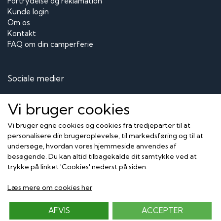
Fortrydelse og reklamation
Kunde login
Om os
Kontakt
FAQ om din camperferie
Sociale medier
Vi bruger cookies
Vi bruger egne cookies og cookies fra tredjeparter til at
Modtag vores nyhedsbrev via e-mail
personalisere din brugeroplevelse, til markedsføring og til at
undersøge, hvordan vores hjemmeside anvendes af
Tilmeld
besøgende. Du kan altid tilbagekalde dit samtykke ved at
trykke på linket 'Cookies' nederst på siden.
Her kan du betale med
Læs mere om cookies her
AFVIS
ACCEPTER