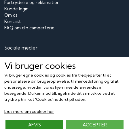
Fortrydelse og reklamation
Kunde login
Om os
Kontakt
FAQ om din camperferie
Sociale medier
Vi bruger cookies
Vi bruger egne cookies og cookies fra tredjeparter til at
Modtag vores nyhedsbrev via e-mail
personalisere din brugeroplevelse, til markedsføring og til at
undersøge, hvordan vores hjemmeside anvendes af
Tilmeld
besøgende. Du kan altid tilbagekalde dit samtykke ved at
trykke på linket 'Cookies' nederst på siden.
Her kan du betale med
Læs mere om cookies her
AFVIS
ACCEPTER