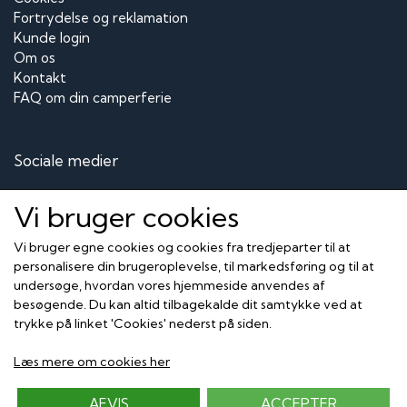
Fortrydelse og reklamation
Kunde login
Om os
Kontakt
FAQ om din camperferie
Sociale medier
Vi bruger cookies
Vi bruger egne cookies og cookies fra tredjeparter til at
Modtag vores nyhedsbrev via e-mail
personalisere din brugeroplevelse, til markedsføring og til at
undersøge, hvordan vores hjemmeside anvendes af
Tilmeld
besøgende. Du kan altid tilbagekalde dit samtykke ved at
trykke på linket 'Cookies' nederst på siden.
Her kan du betale med
Læs mere om cookies her
AFVIS
ACCEPTER