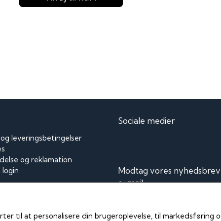
Sociale medier
 og leveringsbetingelser
es
delse og reklamation
Modtag vores nyhedsbrev 
login
e-mail
kt
m din camperferie
Ti
rter til at personalisere din brugeroplevelse, til markedsføring