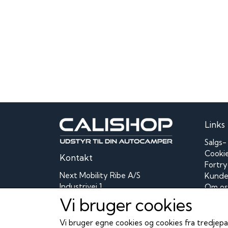
Links
Salgs-
Cooki
Kontakt
Fortry
Next Mobility Ribe A/S
Kunde 
Industrivej 1
Om os
6760 Ribe
Konta
Vi bruger cookies
Telefon: 75424200
FAQ o
CVR: 62639717
Vi bruger egne cookies og cookies fra tredjepa